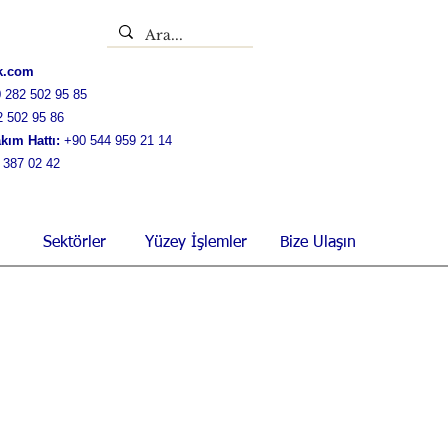
ik.com
 282 502 95 85
2 502 95 86
akım Hattı:
+90 544 959 21 14
 387 02 42
Sektörler
Yüzey İşlemler
Bize Ulaşın