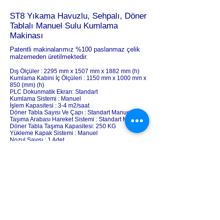
ST8 Yıkama Havuzlu, Sehpalı, Döner
Tablalı Manuel Sulu Kumlama
Makinası
Patentli makinalarımız %100 paslanmaz çelik
malzemeden üretilmektedir.
Dış Ölçüler : 2295 mm x 1507 mm x 1882 mm (h)
Kumlama Kabini İç Ölçüleri : 1150 mm x 1000 mm x
850 (mm) (h)
PLC Dokunmatik Ekran: Standart
Kumlama Sistemi : Manuel
İşlem Kapasitesi : 3-4 m2/saat
Döner Tabla Sayısı Ve Çapı : Standart Manuel
Taşıma Arabası Hareket Sistemi : Standart Manuel
Dö
ner Tabla Taşıma Kapasitesi: 250 KG
Yükleme Kapak Sistemi : Manuel
Nozul Sayısı : 1 Adet
Yıkama Havuzu ve Sehpa : Standart
Kum Boşaltma Sistemi : Tam Otomatik
Sulu püskürme sistemi ve ayrıca gelişmiş filtre
sistemi sayesinde tozsuz, sağlıklı bir kumlama
deneyimi sunar. Yıkama havuzlu sehpası ve geniş
döner tablası sayesinde ağır ve hacimli parçaların
kabin içine alınmasını ve işlem sonrasında da
tahliye edilmesini kolaylaştırır. Operatörün manuel
olarak işlem yapabileceği sulu kumlama makinamız
%100 paslanmaz çelikten üretilmiştir. Rahat