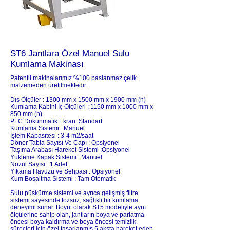
ST6 Jantlara Özel Manuel Sulu
Kumlama Makinası
Patentli makinalarımız %100 paslanmaz çelik
malzemeden üretilmektedir.
Dış Ölçüler : 1300 mm x 1500 mm x 1900 mm (h)
Kumlama Kabini İç Ölçüleri : 1150 mm x 1000 mm x
850 mm (h)
PLC Dokunmatik Ekran: Standart
Kumlama Sistemi : Manuel
İşlem Kapasitesi : 3-4 m2/saat
Döner Tabla Sayısı Ve Çapı : Opsiyonel
Taşıma Arabası Hareket Sistemi :Opsiyonel
Yükleme Kapak Sistemi : Manuel
Nozul Sayısı : 1 Adet
Yıkama Havuzu ve Sehpası : Opsiyonel
Kum Boşaltma Sistemi : Tam Otomatik
Sulu püskürme sistemi ve ayrıca gelişmiş filtre
sistemi sayesinde tozsuz, sağlıklı bir kumlama
deneyimi sunar. Boyut olarak ST5 modeliyle aynı
ölçülerine sahip olan, jantların boya ve parlatma
öncesi boya kaldırma ve boya öncesi temizlik
süreçleri için özel tasarlanmış 5 aksta hareket eden