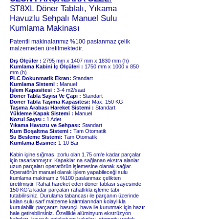
ST8XL Döner Tablalı, Yıkama
Havuzlu Sehpalı Manuel Sulu
Kumlama Makinası
Patentli makinalarımız %100 paslanmaz çelik
malzemeden üretilmektedir.
Dış Ölçüler :
2795 mm x 1407 mm x 1830 mm (h)
Kumlama Kabini İç Ölçüleri :
1750 mm x 1000 x 850
mm (h)
PLC Dokunmatik Ekran:
Standart
Kumlama Sistemi :
Manuel
İşlem Kapasitesi :
3-4 m2/saat
Döner Tabla Sayısı Ve Çapı :
Standart
Döner Tabla Taşıma Kapasitesi:
Max. 150 KG
Taşıma Arabası Hareket Sistemi :
Standart
Yükleme Kapak Sistemi :
Manuel
Nozul Sayısı :
1 Adet
Yıkama Havuzu ve Sehpası:
Standart
Kum Boşaltma Sistemi :
Tam Otomatik
Su Besleme Sistemi:
Tam Otomatik
Kumlama Basıncı:
1-10 Bar
Kabin içine sığması zorlu olan 1.75 cm'e kadar parçalar
için tasarlanmıştır. Kapaklarına sağlanan ekstra alanlar
uzun parçaları operatörün işlemesine olanak sağlar.
Operatörün manuel olarak işlem yapabileceği sulu
kumlama makinamız %100 paslanmaz çelikten
üretilmiştir. Rahat hareket eden döner tablası sayesinde
150 KG'a kadar parçaları rahatlıkla işleme tabi
tutabilirsiniz. Durulama tabancası ile parçanın üzerinde
kalan sulu sarf malzeme kalıntılarından kolaylıkla
kurtulabilir, parçanızı basınçlı hava ile kurutmak için hazır
hale getirebilirsiniz. Özellikle alüminyum ekstrüzyon