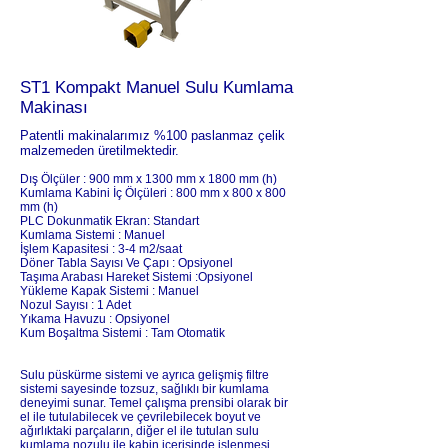
ST1 Kompakt Manuel Sulu Kumlama
Makinası
Patentli makinalarımız %100 paslanmaz çelik
malzemeden üretilmektedir.
Dış Ölçüler : 900 mm x 1300 mm x 1800 mm (h)
Kumlama Kabini İç Ölçüleri : 800 mm x 800 x 800
mm (h)
PLC Dokunmatik Ekran: Standart
Kumlama Sistemi : Manuel
İşlem Kapasitesi : 3-4 m2/saat
Döner Tabla Sayısı Ve Çapı : Opsiyonel
Taşıma Arabası Hareket Sistemi :Opsiyonel
Yükleme Kapak Sistemi : Manuel
Nozul Sayısı : 1 Adet
Yıkama Havuzu : Opsiyonel
Kum Boşaltma Sistemi : Tam Otomatik
Sulu püskürme sistemi ve ayrıca gelişmiş filtre
sistemi sayesinde tozsuz, sağlıklı bir kumlama
deneyimi sunar.
Temel çalışma prensibi olarak bir
el ile tutulabilecek ve çevrilebilecek boyut ve
ağırlıktaki parçaların, diğer el ile tutulan sulu
kumlama nozulu ile kabin içerisinde işlenmesi