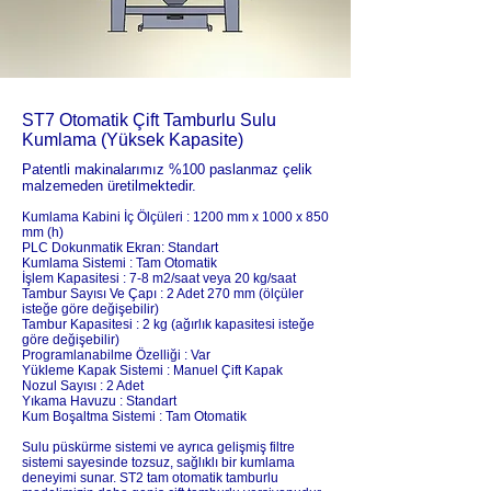
ST7 Otomatik Çift Tamburlu Sulu
Kumlama (Yüksek Kapasite)
Patentli makinalarımız %100 paslanmaz çelik
malzemeden üretilmektedir.
Kumlama Kabini İç Ölçüleri : 1200 mm x 1000 x 850
mm (h)
PLC Dokunmatik Ekran: Standart
Kumlama Sistemi : Tam Otomatik
İşlem Kapasitesi : 7-8 m2/saat veya 20 kg/saat
Tambur Sayısı Ve Çapı : 2 Adet 270 mm (ölçüler
isteğe göre değişebilir)
Tambur Kapasitesi : 2 kg (ağırlık kapasitesi isteğe
göre değişebilir)
Programlanabilme Özelliği : Var
Yükleme Kapak Sistemi : Manuel Çift Kapak
Nozul Sayısı : 2 Adet
Yıkama Havuzu : Standart
Kum Boşaltma Sistemi : Tam Otomatik
Sulu püskürme sistemi ve ayrıca gelişmiş filtre
sistemi sayesinde tozsuz, sağlıklı bir kumlama
deneyimi sunar.
ST2 tam otomatik tamburlu