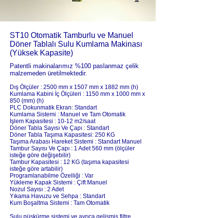
ST10 Otomatik Tamburlu ve Manuel
Döner Tablalı Sulu Kumlama Makinası
(Yüksek Kapasite)
Patentli makinalarımız %100 paslanmaz çelik
malzemeden üretilmektedir.
Dış Ölçüler : 2500 mm x 1507 mm x 1882 mm (h)
Kumlama Kabini İç Ölçüleri : 1150 mm x 1000 mm x
850 (mm) (h)
PLC Dokunmatik Ekran: Standart
Kumlama Sistemi : Manuel ve Tam Otomatik
İşlem Kapasitesi : 10-12 m2/saat
Döner Tabla Sayısı Ve Çapı : Standart
Dö
ner Tabla Taşıma Kapasitesi: 250 KG
Taşıma Arabası Hareket Sistemi : Standart Manuel
Tambur Sayısı Ve Çapı : 1 Adet 560 mm (ölçüler
isteğe göre değişebilir)
Tambur Kapasitesi : 12 KG (taşıma kapas
itesi
isteğe göre artabilir)
Programlanabilme Özelliği : Var
Yükleme Kapak Sistemi : Çift Manuel
Nozul Sayısı : 2 Adet
Yıkama Havuzu ve Sehpa : Standart
Kum Boşaltma Sistemi : Tam Otomatik
Sulu püskürme sistemi ve ayrıca gelişmiş filtre