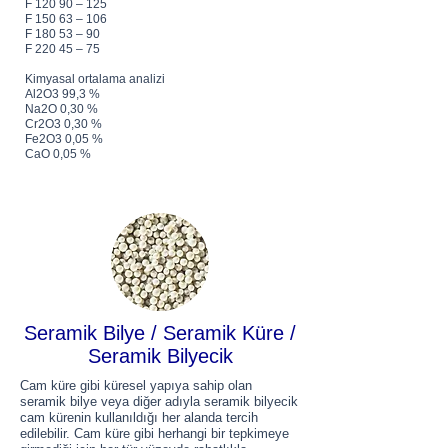
F 120 90 – 125
F 150 63 – 106
F 180 53 – 90
F 220 45 – 75
Kimyasal ortalama analizi
Al2O3 99,3 %
Na2O 0,30 %
Cr2O3 0,30 %
Fe2O3 0,05 %
CaO 0,05 %
Seramik Bilye / Seramik Küre /
Seramik Bilyecik
Cam küre gibi küresel yapıya sahip olan
seramik bilye veya diğer adıyla seramik bilyecik
cam kürenin kullanıldığı her alanda tercih
edilebilir. Cam küre gibi herhangi bir tepkimeye