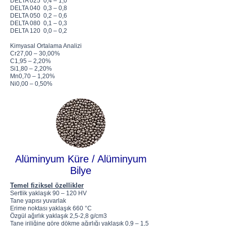
DELTA 025 0,4 – 1,0
DELTA 040 0,3 – 0,8
DELTA 050 0,2 – 0,6
DELTA 080 0,1 – 0,3
DELTA 120 0,0 – 0,2
Kimyasal Ortalama Analizi
Cr27,00 – 30,00%
C1,95 – 2,20%
Si1,80 – 2,20%
Mn0,70 – 1,20%
Ni0,00 – 0,50%
Alüminyum Küre / Alüminyum
Bilye
Temel fiziksel özellikler
Sertlik yaklaşık 90 – 120 HV
Tane yapısı yuvarlak
Erime noktası yaklaşık 660 °C
Özgül ağırlık yaklaşık 2,5-2,8 g/cm3
Tane iriliğine göre dökme ağırlığı yaklaşık 0,9 – 1,5