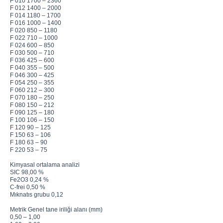
F 010 1700 – 2360
F 012 1400 – 2000
F 014 1180 – 1700
F 016 1000 – 1400
F 020 850 – 1180
F 022 710 – 1000
F 024 600 – 850
F 030 500 – 710
F 036 425 – 600
F 040 355 – 500
F 046 300 – 425
F 054 250 – 355
F 060 212 – 300
F 070 180 – 250
F 080 150 – 212
F 090 125 – 180
F 100 106 – 150
F 120 90 – 125
F 150 63 – 106
F 180 63 – 90
F 220 53 – 75
Kimyasal ortalama analizi
SIC 98,00 %
Fe2O3 0,24 %
C-frei 0,50 %
Mıknatıs grubu 0,12
Metrik Genel tane iriliği alanı (mm)
0,50 – 1,00