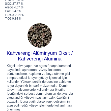
ZrO2 61,98 %
SiO2 27,77 %
Al2O3 4,57 %
CaO 3,47 %
Fe2O3 0,14 %
TiO2 0,34 %
Kahverengi Alüminyum Oksit /
Kahverengi Alumina
Köşeli, sivri yapısı ve agresif parça karakteri
sayesinde aşındırma, yüzey kaldırma,
pürüzlendirme, kaplama ve boya sökme gibi
zımpara etkisi isteyen yüzey işlemleri için
kullanılır. Yüksek sertlik derecesine sahip ve
ısıya dayanıklı bir sarf malzemedir. Demir
türevi malzemelerde kullanılması önerilir.
İçeriğindeki serbest demir atomları dolayısıyla
uygulandığı yüzeyin paslanmazlık özelliğini
bozabilir. Buna bağlı olarak renk değişiminin
arzu edilmediği yüzey işlemlerde kullanılması
önerilmez.