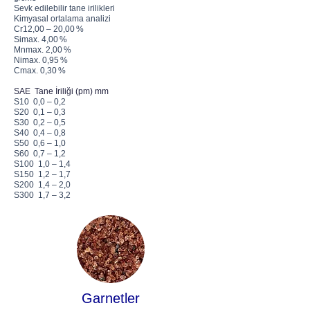
Sevk edilebilir tane irilikleri
​Kimyasal ortalama analizi
Cr12,00 – 20,00 %
Simax. 4,00 %
Mnmax. 2,00 %
Nimax. 0,95 %
Cmax. 0,30 %
SAE Tane İriliği (pm) mm
S10 0,0 – 0,2
S20 0,1 – 0,3
S30 0,2 – 0,5
S40 0,4 – 0,8
S50 0,6 – 1,0
S60 0,7 – 1,2
S100 1,0 – 1,4
S150 1,2 – 1,7
S200 1,4 – 2,0
S300 1,7 – 3,2
Garnetler