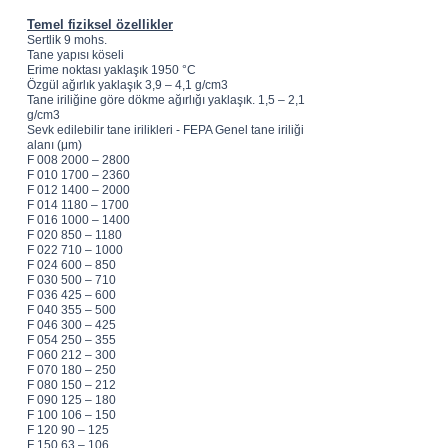
Temel fiziksel özellikler
Sertlik 9 mohs.
Tane yapısı köseli
Erime noktası yaklaşık 1950 °C
Özgül ağırlık yaklaşık 3,9 – 4,1 g/cm3
Tane iriliğine göre dökme ağırlığı yaklaşık. 1,5 – 2,1
g/cm3
Sevk edilebilir tane irilikleri - FEPA Genel tane iriliği
alanı (μm)
F 008 2000 – 2800
F 010 1700 – 2360
F 012 1400 – 2000
F 014 1180 – 1700
F 016 1000 – 1400
F 020 850 – 1180
F 022 710 – 1000
F 024 600 – 850
F 030 500 – 710
F 036 425 – 600
F 040 355 – 500
F 046 300 – 425
F 054 250 – 355
F 060 212 – 300
F 070 180 – 250
F 080 150 – 212
F 090 125 – 180
F 100 106 – 150
F 120 90 – 125
F 150 63 – 106