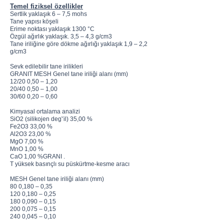
Temel fiziksel özellikler
Sertlik yaklaşık 6 – 7,5 mohs
Tane yapısı köşeli
Erime noktası yaklaşık 1300 °C
Özgül ağırlık yaklaşık. 3,5 – 4,3 g/cm3
Tane iriliğine göre dökme ağırlığı yaklaşık 1,9 – 2,2
g/cm3
Sevk edilebilir tane irilikleri
GRANIT MESH Genel tane iriliği alanı (mm)
12/20 0,50 – 1,20
20/40 0,50 – 1,00
30/60 0,20 – 0,60
Kimyasal ortalama analizi
SiO2 (silikojen deg˘il) 35,00 %
Fe2O3 33,00 %
Al2O3 23,00 %
MgO 7,00 %
MnO 1,00 %
CaO 1,00 %GRANI .
T yüksek basınçlı su püskürtme-kesme aracı
MESH Genel tane iriliği alanı (mm)
80 0,180 – 0,35
120 0,180 – 0,25
180 0,090 – 0,15
200 0,075 – 0,15
240 0,045 – 0,10