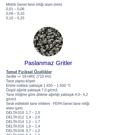
Metrik Genel tane iriliği alanı (mm)
0,01 – 0,06
0,06 – 0,10
0,10 – 0,25
Paslanmaz Gritler
Temel Fiziksel Özellikler
Sertlik +/- 59 HRC (710 HV)
Tane yapısı köşeli
Erime noktası yaklaşık 1.450 – 1.500 °C
Özgül ağırlık yaklaşık 7,0 g/cm3
Tane iriliğine göre dökme ağırlığı yaklaşık 4,0– 4,2
g/cm3
Sevk edilebilir tane irilikleri - FEPA Genel tane iriliği
alanı (μm)
DELTA 010 1,7 – 2,5
DELTA 012 1,4 – 2,0
DELTA 014 1,2 – 1,7
DELTA 016 1,0 – 1,4
DELTA 018 0,7 – 1,2