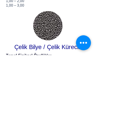
1,00 – 2,00
1,00 – 3,00
Çelik Bilye / Çelik Kürecik
Temel Fiziksel Özellikler
Özgül Ağırlık Min. 7,0 g/cm³
İşletim Karışımındaki Sertlik 40-50 HRC (390-530
HV)
Mikro Yapısı Beynetik
Tane İriliğine Göre Ağırlığı 1,4-2,1 g/cm³
C % 0,10 – 0,15
Mn % 1,20 – 1,50
Si % 0,10 – 0,25
Kimyasal Analizi
S Max. % 0,035
P Max. % 0,035
Fe Geri kalan
SAE Tane İriliği (pm) mm
S70 0,2 – 0,4
S110 0,3 – 0,5
S170 0,4 – 0,7