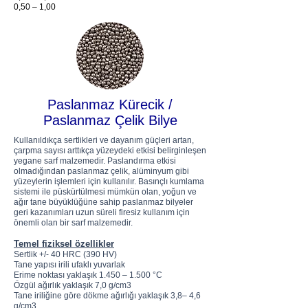
0,50 – 1,00
Paslanmaz Kürecik /
Paslanmaz Çelik Bilye
Kullanıldıkça sertlikleri ve dayanım güçleri artan,
çarpma sayısı arttıkça yüzeydeki etkisi belirginleşen
yegane sarf malzemedir. Paslandırma etkisi
olmadığından paslanmaz çelik, alüminyum gibi
yüzeylerin işlemleri için kullanılır. Basınçlı kumlama
sistemi ile püskürtülmesi mümkün olan, yoğun ve
ağır tane büyüklüğüne sahip paslanmaz bilyeler
geri kazanımları uzun süreli firesiz kullanım için
önemli olan bir sarf malzemedir.
Temel fiziksel özellikler
Sertlik +/- 40 HRC (390 HV)
Tane yapısı irili ufaklı yuvarlak
Erime noktası yaklaşık 1.450 – 1.500 °C
Özgül ağırlık yaklaşık 7,0 g/cm3
Tane iriliğine göre dökme ağırlığı yaklaşık 3,8– 4,6
g/cm3