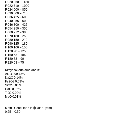
F 020 850 – 1180
F 022 710 – 1000
F 024 600 – 850
F 030 500 – 710
F 036 425 – 600
F 040 355 – 500
F 046 300 – 425
F 054 250 – 355
F 060 212 – 300
F 070 180 – 250
F 080 150 – 212
F 090 125 – 180
F 100 106 – 150
F 120 90 – 125
F 150 63 – 106
F 180 63 – 90
F 220 53 – 75
Kimyasal ortalama analizi
Al2O3 99,73%
Na2O 0,14%
Fe2O3 0,03%
SiO2 0,01%
CaO 0,02%
TiO2 0,02%
MgO 0,01%
Metrik Genel tane iriliği alanı (mm)
0,25 – 0,50