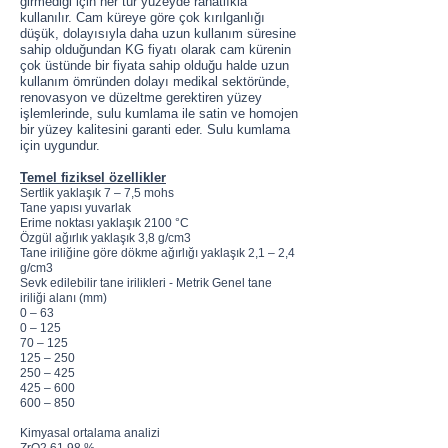
girmediği için her tür yüzeyde rahatlıkla
kullanılır. Cam küreye göre çok kırılganlığı
düşük, dolayısıyla daha uzun kullanım süresine
sahip olduğundan KG fiyatı olarak cam kürenin
çok üstünde bir fiyata sahip olduğu halde uzun
kullanım ömründen dolayı medikal sektöründe,
renovasyon ve düzeltme gerektiren yüzey
işlemlerinde, sulu kumlama ile satin ve homojen
bir yüzey kalitesini garanti eder. Sulu kumlama
için uygundur.
Temel fiziksel özellikler
Sertlik yaklaşık 7 – 7,5 mohs
Tane yapısı yuvarlak
Erime noktası yaklaşık 2100 °C
Özgül ağırlık yaklaşık 3,8 g/cm3
Tane iriliğine göre dökme ağırlığı yaklaşık 2,1 – 2,4
g/cm3
Sevk edilebilir tane irilikleri - Metrik Genel tane
iriliği alanı (mm)
0 – 63
0 – 125
70 – 125
125 – 250
250 – 425
425 – 600
600 – 850
Kimyasal ortalama analizi