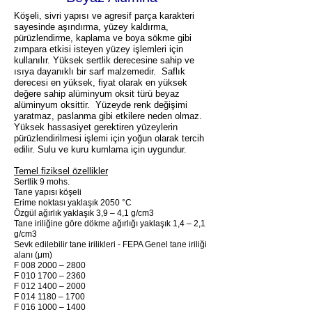
Köşeli, sivri yapısı ve agresif parça karakteri
sayesinde aşındırma, yüzey kaldırma,
pürüzlendirme, kaplama ve boya sökme gibi
zımpara etkisi isteyen yüzey işlemleri için
kullanılır. Yüksek sertlik derecesine sahip ve
ısıya dayanıklı bir sarf malzemedir. Saflık
derecesi en yüksek, fiyat olarak en yüksek
değere sahip alüminyum oksit türü beyaz
alüminyum oksittir. Yüzeyde renk değişimi
yaratmaz, paslanma gibi etkilere neden olmaz.
Yüksek hassasiyet gerektiren yüzeylerin
pürüzlendirilmesi işlemi için yoğun olarak tercih
edilir.
Sulu ve kuru kumlama için uygundur.
Temel fiziksel özellikler
Sertlik 9 mohs.
Tane yapısı köşeli
Erime noktası yaklaşık 2050 °C
Özgül ağırlık yaklaşık 3,9 – 4,1 g/cm3
Tane iriliğine göre dökme ağırlığı yaklaşık 1,4 – 2,1
g/cm3
Sevk edilebilir tane irilikleri - FEPA Genel tane iriliği
alanı (μm)
F 008 2000 – 2800
F 010 1700 – 2360
F 012 1400 – 2000
F 014 1180 – 1700
F 016 1000 – 1400