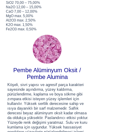
SiO2 70,00 – 75,00%
Na2O 12,00 – 15,00%
CaO 7,00 – 12,00%
MgO max. 5,00%
Al2O3 max. 2,50%
K2O max. 1,50%
Fe2O3 max. 0,50%
Pembe Alüminyum Oksit /
Pembe Alumina
Köşeli, sivri yapısı ve agresif parça karakteri
sayesinde aşındırma, yüzey kaldırma,
pürüzlendirme, kaplama ve boya sökme gibi
zımpara etkisi isteyen yüzey işlemleri için
kullanılır. Yüksek sertlik derecesine sahip ve
ısıya dayanıklı bir sarf malzemedir. Saflık
derecesi beyaz alüminyum oksit kadar olmasa
da oldukça yüksektir. Paslandırıcı etkisi yoktur.
Yüzeyde renk değişimi yaratmaz. Sulu ve kuru
kumlama için uygundur. Yüksek hassasiyet
gerektiren yüzeylerin pürüzlendirilmesi işlemi