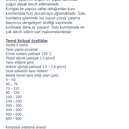
yoğun olarak tercih edilmektedir.
Kırılgan bir yapıya sahip olduğundan kuru
kumlamada hızlı bozulmaya uğramaktadır. Sulu
kumlama işleminde ise suyun yüzey çarpma
basıncını dengeleyen özelliği sayesinde
kırılmalar daha az yaşanır. Sulu kumlamada en
çok tercih edilen sarf malzemelerdendir.
Temel fiziksel özellikler
Sertlik 6 mohs.
Tane yapısı yuvarlak
Erime noktası yaklaşık 730 °C
Özgül ağırlık yaklaşık 2,5 g/cm3
Tane iriliğine göre
dökme ağırlığı yaklaşık 1,5 – 1,6 g/cm3
Sevk edilebilir tane irilikleri
Metrik Genel tane iriliği alanı (μm)
0 – 50
40 – 70
70 – 110
90 – 150
100 – 200
150 – 250
200 – 300
300 – 400
400 – 600
600 – 800
Kimyasal ortalama analizi