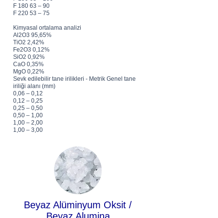
F 180 63 – 90
F 220 53 – 75
Kimyasal ortalama analizi
Al2O3 95,65%
TiO2 2,42%
Fe2O3 0,12%
SiO2 0,92%
CaO 0,35%
MgO 0,22%
Sevk edilebilir tane irilikleri - Metrik Genel tane
iriliği alanı (mm)
0,06 – 0,12
0,12 – 0,25
0,25 – 0,50
0,50 – 1,00
1,00 – 2,00
1,00 – 3,00
Beyaz Alüminyum Oksit /
Beyaz Alumina