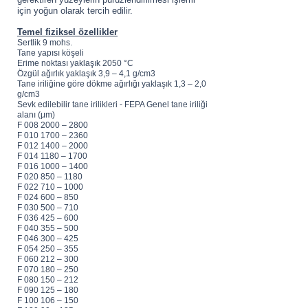
için yoğun olarak tercih edilir.
Temel fiziksel özellikler
Sertlik 9 mohs.
Tane yapısı köşeli
Erime noktası yaklaşık 2050 °C
Özgül ağırlık yaklaşık 3,9 – 4,1 g/cm3
Tane iriliğine göre dökme ağırlığı yaklaşık 1,3 – 2,0
g/cm3
Sevk edilebilir tane irilikleri - FEPA Genel tane iriliği
alanı (μm)
F 008 2000 – 2800
F 010 1700 – 2360
F 012 1400 – 2000
F 014 1180 – 1700
F 016 1000 – 1400
F 020 850 – 1180
F 022 710 – 1000
F 024 600 – 850
F 030 500 – 710
F 036 425 – 600
F 040 355 – 500
F 046 300 – 425
F 054 250 – 355
F 060 212 – 300
F 070 180 – 250
F 080 150 – 212
F 090 125 – 180
F 100 106 – 150