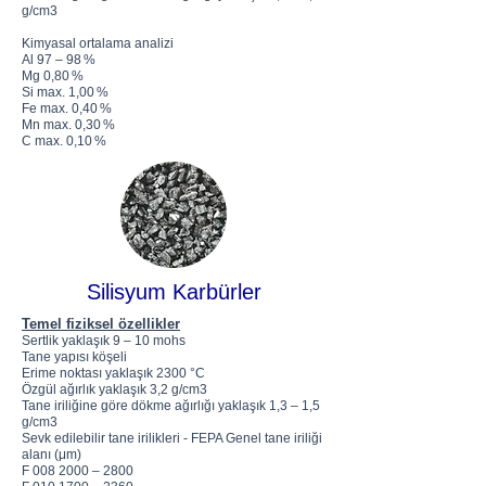
g/cm3
Kimyasal ortalama analizi
Al 97 – 98 %
Mg 0,80 %
Si max. 1,00 %
Fe max. 0,40 %
Mn max. 0,30 %
C max. 0,10 %
Silisyum Karbürler
Temel fiziksel özellikler
Sertlik yaklaşık 9 – 10 mohs
Tane yapısı köşeli
Erime noktası yaklaşık 2300 °C
Özgül ağırlık yaklaşık 3,2 g/cm3
Tane iriliğine göre dökme ağırlığı yaklaşık 1,3 – 1,5
g/cm3
Sevk edilebilir tane irilikleri - FEPA Genel tane iriliği
alanı (μm)
F 008 2000 – 2800