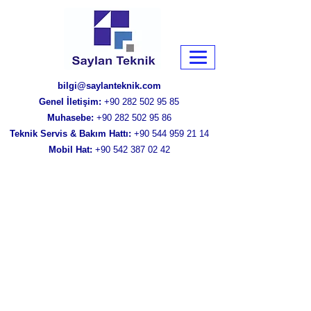
bilgi@saylanteknik.com
Genel İletişim:
+90 282 502 95 85
Muhasebe:
+90 282 502 95 86
Teknik Servis & Bakım Hattı:
+90 544 959 21 14
Mobil Hat:
+90 542 387 02 42
T
ahribatsız Muayene Ne
Demektir?
Tahribatsız muayene bir malzemenin veya bir
yapı elemanının durumunu değerlendirmek
amacıyla kullanılan bir muayene yöntemini
ifade eder. Bu yöntemler, test edilen
malzemeye herhangi bir fiziksel hasar veya
değişiklik uygulamadan, yüzeydeki kusurları