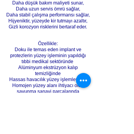
Daha düşük bakım maliyeti sunar,
Daha uzun servis ömrü sağlar,
Daha stabil çalışma performansı sağlar,
Hijyeniktir, yüzeyde kir tutmayı azaltır,
Gizli korozyon risklerini bertaraf eder.
Özellikle:
Doku ile temas eden implant ve
protezlerin yüzey işleminin yapıldığı
tıbbi medikal sektöründe
Alüminyum ekstrüzyon kalıp
temizliğinde
Hassas havacılık yüzey işlemlerinde
Homojen yüzey alanı ihtiyacı olan
savunma sanayi parçalarında
Uzay endüstri için geliştirilen parçaların
işleminde​tam %100 paslanmaz üretim
şarttır!